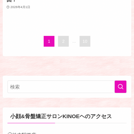
2026年4月1日
1
2
...
10
小顔&骨盤矯正サロンKINOEヘのアクセス