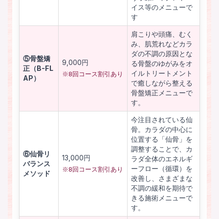
イス等のメニューで
す
肩こりや頭痛、むく
み、肌荒れなどカラ
ダの不調の原因とな
⑤骨盤矯
9,000円
る骨盤のゆがみをオ
正（B-FL
イルトリートメント
※8回コース割引あり
AP）
で癒しながら整える
骨盤矯正メニューで
す。
今注目されている仙
骨。カラダの中心に
位置する「仙骨」を
調整することで、カ
⑥仙骨リ
13,000円
ラダ全体のエネルギ
バランス
ーフロー（循環）を
※8回コース割引あり
メソッド
改善し、さまざまな
不調の緩和を期待で
きる施術メニューで
す。