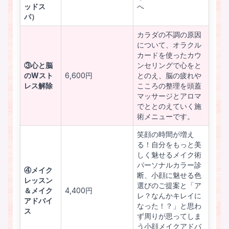
ッドス
へ
パ）
カラダの不調の原因
について、オラクル
カードを使ったカウ
③心と脳
ンセリングで心をと
のWスト
6,600円
とのえ、脳の疲れや
レス解除
こころの整理を頭蓋
マッサージとアロマ
でととのえていく施
術メニューです。
笑顔の時間が増え
る！自分をもっと美
しく魅せるメイク術
パーソナルカラー診
④メイク
断、小顔に魅せる色
レッスン
選びのご提案と「ア
＆メイク
4,400円
レ？なんかキレイに
アドバイ
なった！？」と思わ
ス
ず周りが思ってしま
う小顔メイクアドバ