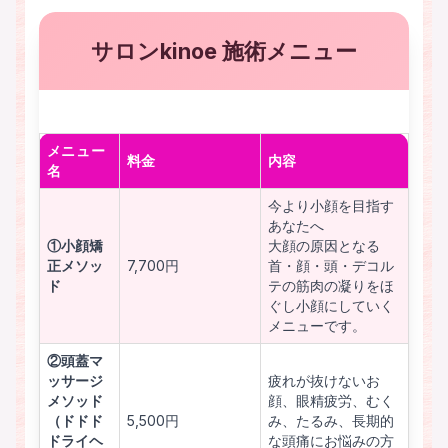
サロンkinoe 施術メニュー
メニュー
料金
内容
名
今より小顔を目指す
あなたへ
①小顔矯
大顔の原因となる
正メソッ
7,700円
首・顔・頭・デコル
ド
テの筋肉の凝りをほ
ぐし小顔にしていく
メニューです。
②頭蓋マ
ッサージ
疲れが抜けないお
メソッド
顔、眼精疲労、むく
（ドドド
5,500円
み、たるみ、長期的
ドライヘ
な頭痛にお悩みの方