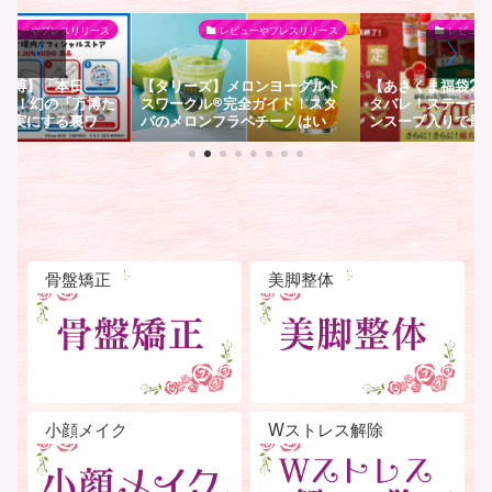
レビューやプレスリリース
レビューやプレスリリース
レビュー
メロンヨーグルト
【あさくま福袋2026】中身ネ
【大阪・関西万博
完全ガイド！スタ
タバレ！ステーキ食事券やコー
ちゃん完全ガイド
ラペチーノはい
ンスープ入りで最大1万円お得？
でぬいぐるみがも
1日発売！おすすめカ
予約・発売日・口コミを徹底解
い方や特徴などご
説
骨盤矯正
美脚整体
小顔メイク
Wストレス解除