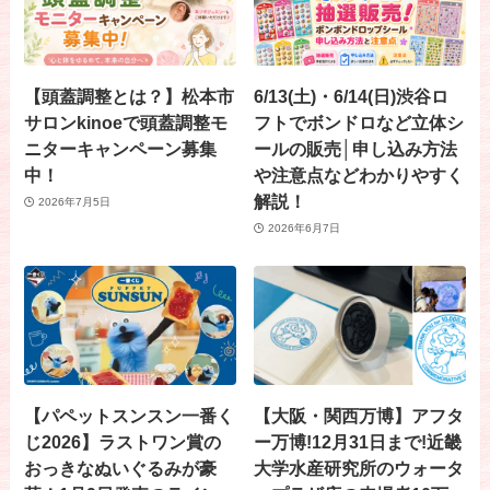
【頭蓋調整とは？】松本市
6/13(土)・6/14(日)渋谷ロ
サロンkinoeで頭蓋調整モ
フトでボンドロなど立体シ
ニターキャンペーン募集
ールの販売│申し込み方法
中！
や注意点などわかりやすく
解説！
2026年7月5日
2026年6月7日
【パペットスンスン一番く
【大阪・関西万博】アフタ
じ2026】ラストワン賞の
ー万博!12月31日まで!近畿
おっきなぬいぐるみが豪
大学水産研究所のウォータ