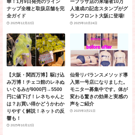
華！1月9日発売のライン
ープラザ店の来場者10万
ナップ全種と取扱店舗を完
人達成の記念スタンプがグ
全ガイド
ランフロント大阪に登場!
2025年12月22日
2025年10月24日
【大阪・関西万博】駆け込
仙骨リバランスメソッド導
み万博！チェコ館のレネぬ
入第一号店になりました。
いぐるみが9000円→5500
モニター募集中です。体が
円に値下げ！レネちゃんと
変わる驚きの効果と実感の
は？お買い得かどうかわか
声をご紹介
りやすく解説！ネットの反
2025年3月21日
響も！
2025年10月12日