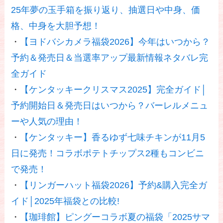
25年夢の玉手箱を振り返り、抽選日や中身、価
格、中身を大胆予想！
・
【ヨドバシカメラ福袋2026】今年はいつから？
予約＆発売日＆当選率アップ最新情報ネタバレ完
全ガイド
・
【ケンタッキークリスマス2025】完全ガイド│
予約開始日＆発売日はいつから？バーレルメニュ
ーや人気の理由！
・
【ケンタッキー】香るゆず七味チキンが11月5
日に発売！コラボポテトチップス2種もコンビニ
で発売！
・
【リンガーハット福袋2026】予約&購入完全ガ
イド│2025年福袋との比較!
・
【珈琲館】ピングーコラボ夏の福袋「2025サマ