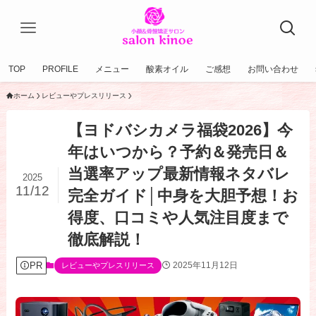
TOP
PROFILE
メニュー
酸素オイル
ご感想
お問い合わせ
ホーム
レビューやプレスリリース
【ヨドバシカメラ福袋2026】今
年はいつから？予約＆発売日＆
当選率アップ最新情報ネタバレ
2025
11/12
完全ガイド│中身を大胆予想！お
得度、口コミや人気注目度まで
徹底解説！
PR
2025年11月12日
レビューやプレスリリース