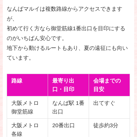
なんばマルイは複数路線からアクセスできます
が、
初めて行く方なら御堂筋線1番出口を目印にする
のがいちばん安心です。
地下から動けるルートもあり、夏の遠征にも向い
ています。
路線
最寄り出
会場までの
口・目印
目安
大阪メトロ
なんば駅 1番
出てすぐ
御堂筋線
出口
大阪メトロ
20番出口
徒歩約3分
各線