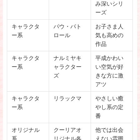
み深いシリ
ーズ
キャラクタ
パウ・パト
お子さま人
ー系
ロール
気も高めの
作品
キャラクタ
ナルミヤキ
平成かわい
ー系
ャラクター
い空気が好
ズ
きな方に激
アツ
キャラクタ
リラックマ
やさしい癒
ー系
やし系の定
番
オリジナル
クーリアオ
他では出会
系
リジナル各
えない雰囲