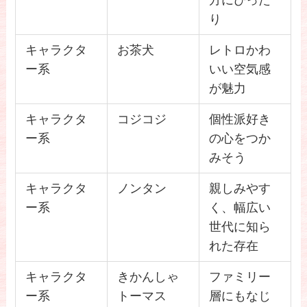
方にぴった
り
キャラクタ
お茶犬
レトロかわ
ー系
いい空気感
が魅力
キャラクタ
コジコジ
個性派好き
ー系
の心をつか
みそう
キャラクタ
ノンタン
親しみやす
ー系
く、幅広い
世代に知ら
れた存在
キャラクタ
きかんしゃ
ファミリー
ー系
トーマス
層にもなじ