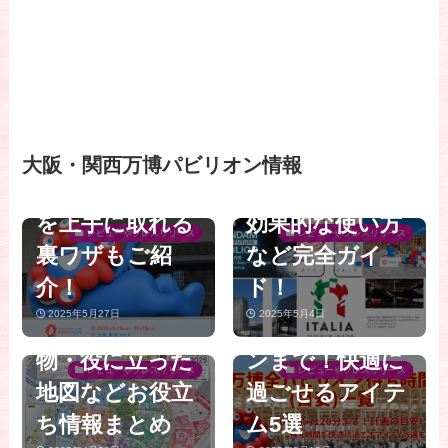
【大阪関西万
博】予約や入場
博】当日予約の
についての裏ワ
解放時間一覧を
ザ12選│ガンダ
【大阪・関西万
パビリオン別で
ムやNULL²など
【大阪・関西万
博】8月最新
わかりやすくま
人気パビリオン
大阪・関西万博パビリオン情報
博】行ってみま
版！万博全パビ
とめ│当日予約
や公式アプリの
した！実際に感
リオン待ち時間
を上手に取れる
効果的な使い方
じた万博のリア
(目安)一覧完全
レビューやプレスリリース
レビューやプレスリリース
裏ワザもご紹
など完全ガイ
ル│トイレ事
ガイド│待ち時
【大阪・関西万
介！
ド！
情・混雑・本当
間なしから120
【大阪・関西万
博】行ってきま
2025年5月27日
2025年5月4日
に必要な持ち
分待ちパビリオ
博】8月最新
した！海外パビ
物・役に立った
ンまで！快適に
版！当日枠開放
リオンのイチオ
レビューやプレスリリース
レビューやプレスリリース
地図などお役立
過ごせるアイテ
時間一覧完全ガ
シグルメと買っ
【大阪・関西万
【大阪・関西万
【大阪・関西万
ち情報まとめ
ム5選
イド│夏の狙い
てよかったお土
博2025】知らな
博】絶対行くべ