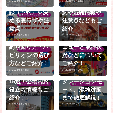
博】「null²（ヌ
2025年4月21日
2025年8月12日
目時間や当日登
産のご紹介│予
いと損する！混
き穴場人気パビ
ルヌル）」は
録（予約）を決
約や混雑情報や
雑する万博を時
リオンTOP10│
レビューやプレスリリース
レビューやプレスリリース
「予約なし」で
める裏ワザや注
注意点などもご
短で上手にスム
予約なしでも楽
入場可能！8/1か
意点
紹介
ーズに回る方法
しめるスポット
らの「ウォーク
2025年8月4日
2025年4月24日
完全ガイド│予
やレストランメ
【大阪・関西万
スルー」を完全
約や回り方・パ
ニューと混雑状
博】絶対行くべ
ガイド│落合陽
レビューやプレスリリース
レビューやプレスリリース
ビリオンの選び
況などについて
き！海外パビリ
一プロデュー
方などご紹介！
ご紹介！
オン＆レストラ
ス！当日予約シ
2025年6月5日
2025年5月20日
ンおすすめ人気
ステム、インス
15選！会場内お
タレーションモ
レビューやプレスリリース
レビューやプレスリリース
役立ち情報もご
ード、混雑対策
紹介！
まで徹底解説！
2025年4月29日
2025年8月8日