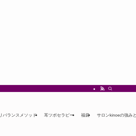
リバランスメソッド
耳ツボセラピー
福袋
サロンkinoeの強