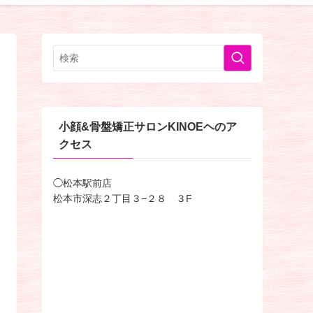
小顔&骨盤矯正サロンKINOEヘのア
クセス
◯松本駅前店
松本市深志２丁目３−２８ ３F