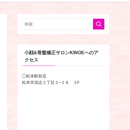
小顔&骨盤矯正サロンKINOEヘのア
クセス
◯松本駅前店
松本市深志２丁目３−２８ ３F