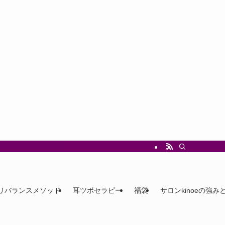
リバランスメソッド
耳ツボセラピー
福袋
サロンkinoeの強