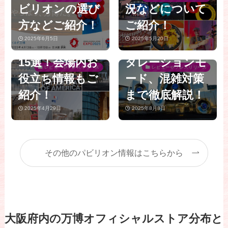
ビリオンの選び
況などについて
き！海外パビリ
一プロデュー
方などご紹介！
ご紹介！
オン＆レストラ
ス！当日予約シ
2025年6月5日
2025年5月20日
ンおすすめ人気
ステム、インス
15選！会場内お
タレーションモ
レビューやプレスリリース
レビューやプレスリリース
役立ち情報もご
ード、混雑対策
紹介！
まで徹底解説！
2025年4月29日
2025年8月8日
その他のパビリオン情報はこちらから
大阪府内の万博オフィシャルストア分布と