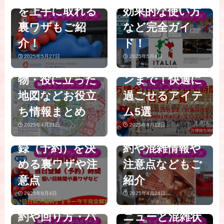
を上手に取れる
効果的な使い方
じた万博のリア
(目安)一覧完全
レビューやプレスリリース
レビューやプレスリリース
裏ワザもご紹
など完全ガイ
ル│トイレ事
ガイド│待ち時
【大阪・関西万
介！
ド！
情・混雑・本当
間なしから120
【大阪・関西万
博】行ってきま
2025年5月27日
2025年5月4日
に必要な持ち
分待ちパビリオ
博】8月最新
した！海外パビ
物・役に立った
ンまで！快適に
版！当日枠開放
リオンのイチオ
レビューやプレスリリース
レビューやプレスリリース
地図などお役立
過ごせるアイテ
時間一覧完全ガ
シグルメと買っ
【大阪・関西万
【大阪・関西万
【大阪・関西万
ち情報まとめ
ム5選
イド│夏の狙い
てよかったお土
博2025】知らな
博】絶対行くべ
博】「null²（ヌ
2025年4月21日
2025年8月12日
目時間や当日登
産のご紹介│予
いと損する！混
き穴場人気パビ
ルヌル）」は
録（予約）を決
約や混雑情報や
雑する万博を時
リオンTOP10│
レビューやプレスリリース
レビューやプレスリリース
「予約なし」で
める裏ワザや注
注意点などもご
短で上手にスム
予約なしでも楽
入場可能！8/1か
意点
紹介
ーズに回る方法
しめるスポット
らの「ウォーク
2025年8月4日
2025年4月24日
完全ガイド│予
やレストランメ
【大阪・関西万
スルー」を完全
約や回り方・パ
ニューと混雑状
博】絶対行くべ
ガイド│落合陽
レビューやプレスリリース
レビューやプレスリリース