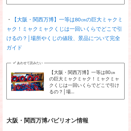
・
【大阪・関西万博】一等は80㎝の巨大ミャクミ
ャク！ミャクミャクくじは一回いくらでどこで引
けるの？│場所やくじの値段、景品について完全
ガイド
あわせて読みたい
【大阪・関西万
【大阪・関西万博】一等は80㎝
の巨大ミャクミャク！ミャクミャ
【大阪関西万
博】予約や入場
クくじは一回いくらでどこで引け
博】当日予約の
についての裏ワ
るの？│場...
解放時間一覧を
ザ12選│ガンダ
【大阪・関西万
パビリオン別で
ムやNULL²など
【大阪・関西万
博】8月最新
わかりやすくま
人気パビリオン
大阪・関西万博パビリオン情報
博】行ってみま
版！万博全パビ
とめ│当日予約
や公式アプリの
した！実際に感
リオン待ち時間