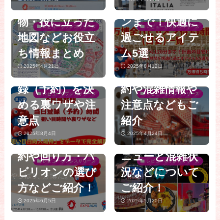
に必要な持ち
分待ちパビリオ
博】8月最新
した！海外パビ
物・役に立った
ンまで！快適に
版！当日枠開放
リオンのイチオ
レビューやプレスリリース
レビューやプレスリリース
地図などお役立
過ごせるアイテ
時間一覧完全ガ
シグルメと買っ
【大阪・関西万
【大阪・関西万
【大阪・関西万
ち情報まとめ
ム5選
イド│夏の狙い
てよかったお土
博2025】知らな
博】絶対行くべ
博】「null²（ヌ
2025年4月21日
2025年8月12日
目時間や当日登
産のご紹介│予
いと損する！混
き穴場人気パビ
ルヌル）」は
録（予約）を決
約や混雑情報や
雑する万博を時
リオンTOP10│
レビューやプレスリリース
レビューやプレスリリース
「予約なし」で
める裏ワザや注
注意点などもご
短で上手にスム
予約なしでも楽
入場可能！8/1か
意点
紹介
ーズに回る方法
しめるスポット
らの「ウォーク
2025年8月4日
2025年4月24日
完全ガイド│予
やレストランメ
【大阪・関西万
スルー」を完全
約や回り方・パ
ニューと混雑状
博】絶対行くべ
ガイド│落合陽
レビューやプレスリリース
レビューやプレスリリース
ビリオンの選び
況などについて
き！海外パビリ
一プロデュー
【大阪関西万
方などご紹介！
ご紹介！
オン＆レストラ
ス！当日予約シ
博】シニア向け
2025年6月5日
2025年5月20日
ンおすすめ人気
ステム、インス
【大阪・関西万
万博体験談の完