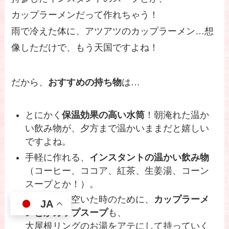
カップラーメンだって作れちゃう！
雨で冷えた体に、アツアツのカップラーメン…想
像しただけで、もう天国ですよね！
だから、
おすすめの持ち物
は…
とにかく
保温効果の高い水筒
！朝淹れた温か
い飲み物が、夕方まで温かいままだと嬉しい
ですよね。
手軽に作れる、
インスタントの温かい飲み物
（コーヒー、ココア、紅茶、生姜湯、コーン
スープとか！）。
もしお腹が空いた時のために、
カップラーメ
JA
ンとかカップスープ
も、
大屋根リングのお湯をアテにして持っていく