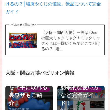
けるの？│場所やくじの値段、景品について完全
ガイド
あわせて読みたい
【大阪・関西万
【大阪・関西万博】一等は80㎝
の巨大ミャクミャク！ミャクミャ
【大阪関西万
博】予約や入場
クくじは一回いくらでどこで引け
博】当日予約の
についての裏ワ
るの？│場...
解放時間一覧を
ザ12選│ガンダ
【大阪・関西万
パビリオン別で
ムやNULL²など
【大阪・関西万
博】8月最新
わかりやすくま
人気パビリオン
大阪・関西万博パビリオン情報
博】行ってみま
版！万博全パビ
とめ│当日予約
や公式アプリの
した！実際に感
リオン待ち時間
を上手に取れる
効果的な使い方
じた万博のリア
(目安)一覧完全
レビューやプレスリリース
レビューやプレスリリース
裏ワザもご紹
など完全ガイ
ル│トイレ事
ガイド│待ち時
【大阪・関西万
介！
ド！
情・混雑・本当
間なしから120
【大阪・関西万
博】行ってきま
2025年5月27日
2025年5月4日