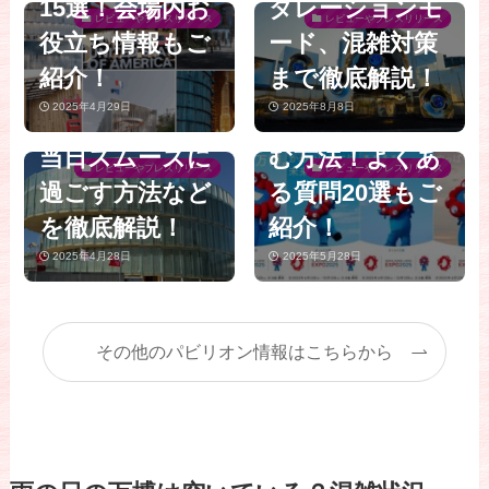
15選！会場内お
タレーションモ
博】予約なし・
全版！疲れない
レビューやプレスリリース
レビューやプレスリリース
役立ち情報もご
ード、混雑対策
ありパビリオン
歩き方と穴場休
紹介！
まで徹底解説！
一覧ガイド│事
憩スポットで万
2025年4月29日
2025年8月8日
前準備リストや
博を120%楽し
当日スムーズに
む方法！よくあ
レビューやプレスリリース
レビューやプレスリリース
過ごす方法など
る質問20選もご
を徹底解説！
紹介！
2025年4月28日
2025年5月28日
その他のパビリオン情報はこちらから