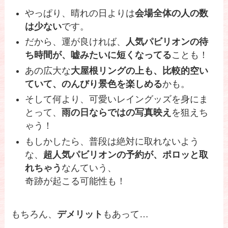
やっぱり、晴れの日よりは
会場全体の人の数
は少ない
です。
だから、運が良ければ、
人気パビリオンの待
ち時間が、嘘みたいに短くなってる
ことも！
あの広大な
大屋根リングの上も、比較的空い
ていて、のんびり景色を楽しめる
かも。
そして何より、可愛いレイングッズを身にま
とって、
雨の日ならではの写真映え
を狙えち
ゃう！
もしかしたら、普段は絶対に取れないよう
な、
超人気パビリオンの予約が、ポロッと取
れちゃう
なんていう、
奇跡が起こる可能性も！
もちろん、
デメリット
もあって…