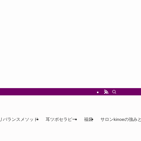
リバランスメソッド
耳ツボセラピー
福袋
サロンkinoeの強