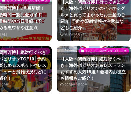
レビューやプレスリリース
レビューやプレスリリース
【大阪・関西万博】行ってきまし
関西万博】8月最新版！
た！海外パビリオンのイチオシグ
放時間一覧完全ガイド│
ルメと買ってよかったお土産のご
目時間や当日登録（予
紹介│予約や混雑情報や注意点な
める裏ワザや注意点
どもご紹介
月4日
2025年4月24日
レビューやプレスリリース
レビューやプレスリリース
関西万博】絶対行くべき
パビリオンTOP10│予約
【大阪・関西万博】絶対行くべ
楽しめるスポットやレス
き！海外パビリオン＆レストラン
ニューと混雑状況などに
おすすめ人気15選！会場内お役立
紹介！
ち情報もご紹介！
月20日
2025年4月29日