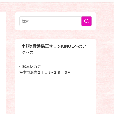
小顔&骨盤矯正サロンKINOEヘのア
クセス
◯松本駅前店
松本市深志２丁目３−２８ ３F