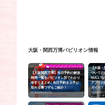
大阪・関西万博パビリオン情報
レビューやプレスリリース
【大阪・
【大阪関西万博】当日予約の解放
ついての
時間一覧をパビリオン別でわかり
NULL
やすくまとめ│当日予約を上手に
アプリの
取れる裏ワザもご紹介！
ガイド！
2025年5月27日
2025年5