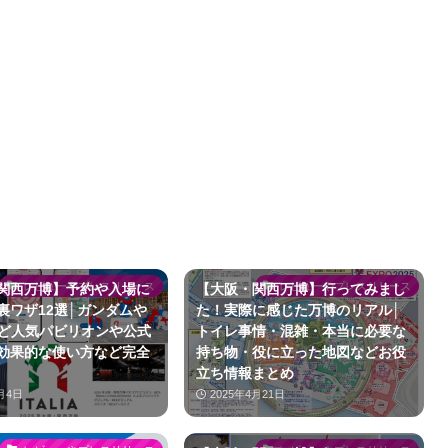
レビューやプレスリリース
レビューやプレスリリース
関西万博】予約や入場に
【大阪・関西万博】行ってみまし
裏ワザ12選│ガンダムや
た！実際に感じた万博のリアル│
²など人気パビリオンや公式
トイレ事情・混雑・本当に必要な
効果的な使い方など完全
持ち物・役に立った地図などお役
立ち情報まとめ
月4日
2025年4月21日