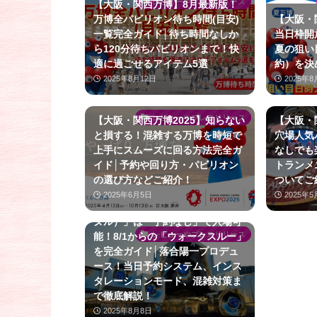
レビューやプレスリリース
【大阪・関西万博】8月最新版！
万博全パビリオン待ち時間(目安)
【大阪・
一覧完全ガイド│待ち時間なしか
当日枠開
ら120分待ちパビリオンまで！快
夏の狙い
適に過ごせるアイテム5選
約）を決
2025年8月12日
2025年8
レビューやプレスリリース
【大阪・関西万博2025】知らない
【大阪・
と損する！混雑する万博を時短で
穴場人気
上手にスムーズに回る方法完全ガ
なしでも
イド│予約や回り方・パビリオン
トランメ
の選び方などご紹介！
ついてご
2025年6月5日
2025年5
【大阪・関西万博】「null²（ヌル
ヌル）」は「予約なし」で入場可
レビューやプレスリリース
能！8/1からの「ウォークスルー」
を完全ガイド│落合陽一プロデュ
ース！当日予約システム、インス
タレーションモード、混雑対策ま
で徹底解説！
2025年8月8日