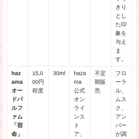
きり
とし
た印
象を
与え
ま
す。
haz
15,0
30ml
haza
不定
フロ
ama
00円
ma
期販
ーラ
オー
程度
公式
売
ル、
ドパ
オン
ムス
ルフ
ライ
ク、
ァム
ンス
アン
「宿
ト
バー
命」
ア、
が調