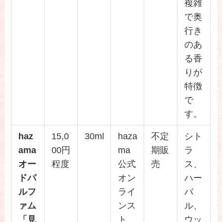
複雑
で奥
行き
のあ
る香
りが
特徴
で
す。
haz
15,0
30ml
haza
不定
シト
ama
00円
ma
期販
ラ
オー
程度
公式
売
ス、
ドパ
オン
ハー
ルフ
ライ
バ
ァム
ンス
ル、
「見
ト
ウッ