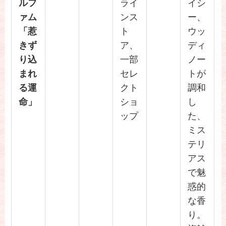
ルフ
ライ
イシ
ァム
ンス
ー、
「惹
ト
ウッ
きず
ア、
ディ
り込
一部
ノー
まれ
セレ
トが
る運
クト
調和
命」
ショ
し
ップ
た、
ミス
テリ
アス
で魅
惑的
な香
り。