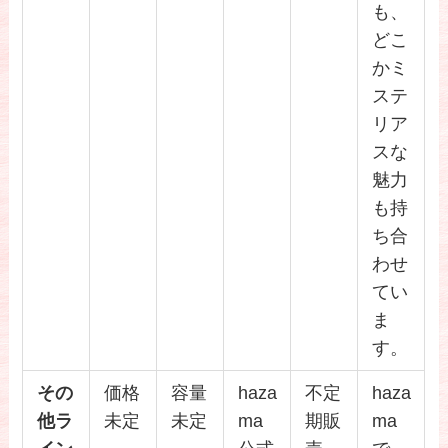
も、
どこ
かミ
ステ
リア
スな
魅力
も持
ち合
わせ
てい
ま
す。
その
価格
容量
haza
不定
haza
他ラ
未定
未定
ma
期販
ma