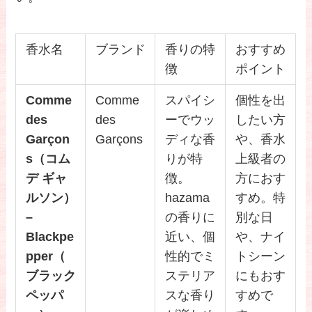
香水名
ブランド
香りの特
おすすめ
徴
ポイント
Comme
Comme
スパイシ
個性を出
des
des
ーでウッ
したい方
Garçon
Garçons
ディな香
や、香水
s（コム
りが特
上級者の
デ ギャ
徴。
方におす
ルソン）
hazama
すめ。特
–
の香りに
別な日
Blackpe
近い、個
や、ナイ
pper（
性的でミ
トシーン
ブラック
ステリア
にもおす
ペッパ
スな香り
すめで