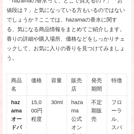
「hazamaの香水って、どこで買えるの？」「お
値段は？」と気になっている方もいるのではない
でしょうか？ここでは、hazamaの香水に関す
る、気になる商品情報をまとめてご紹介します。
香りの詳細や購入場所、価格などをしっかりチェ
ックして、お気に入りの香りを見つけてみましょ
う。
商品
価格
容量
販売
発売
特徴
名
店
期間
haz
15,0
30ml
haza
不定
フロ
ama
00円
ma
期販
ーラ
オー
程度
公式
売
ル、
ドパ
オン
スパ