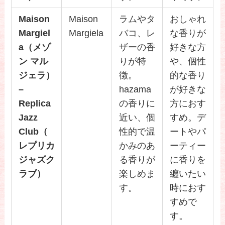
Maison
Maison
ラムやタ
おしゃれ
Margiel
Margiela
バコ、レ
な香りが
a（メゾ
ザーの香
好きな方
ン マル
りが特
や、個性
ジェラ）
徴。
的な香り
–
hazama
が好きな
Replica
の香りに
方におす
Jazz
近い、個
すめ。デ
Club（
性的で温
ートやパ
レプリカ
かみのあ
ーティー
ジャズク
る香りが
に香りを
ラブ）
楽しめま
纏いたい
す。
時におす
すめで
す。