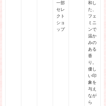
一部
和し
セレ
た、
クト
フェ
ショ
ミニ
ップ
ンで
温か
みの
ある
香
り。
優し
い印
象を
与え
なが
ら