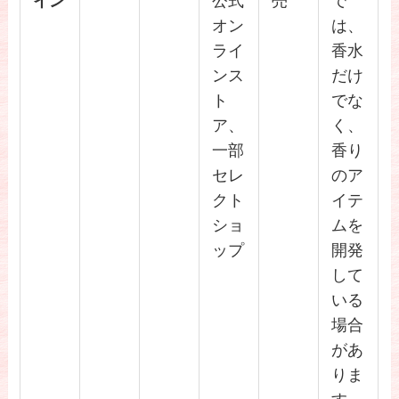
イン
公式
売
で
オン
は、
ライ
香水
ンス
だけ
ト
でな
ア、
く、
一部
香り
セレ
のア
クト
イテ
ショ
ムを
ップ
開発
して
いる
場合
があ
りま