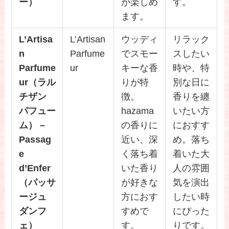
ー）
が楽しめ
す。
ます。
L’Artisa
L’Artisan
ウッディ
リラック
n
Parfume
でスモー
スしたい
Parfume
ur
キーな香
時や、特
ur（ラル
りが特
別な日に
チザン
徴。
香りを纏
パフュー
hazama
いたい方
ム） –
の香りに
におすす
Passag
近い、深
め。落ち
e
く落ち着
着いた大
d’Enfer
いた香り
人の雰囲
（パッサ
が好きな
気を演出
ージュ
方におす
したい時
ダンフ
すめで
にぴった
ェ）
す。
りです。