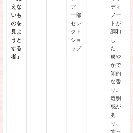
えな
ア、
ディ
いも
一部
ノー
のを
セレ
トが
見よ
クト
調和
うと
ショ
し
する
ップ
た、
者」
爽や
かで
知的
な香
り。
透明
感が
あ
り、
すっ