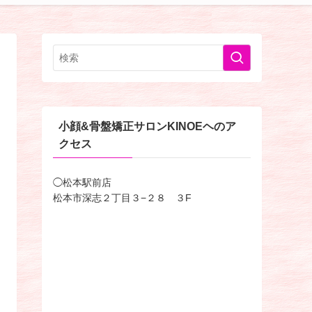
小顔&骨盤矯正サロンKINOEヘのア
クセス
◯松本駅前店
松本市深志２丁目３−２８ ３F