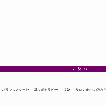
リバランスメソッド
耳ツボセラピー
福袋
サロンkinoeの強