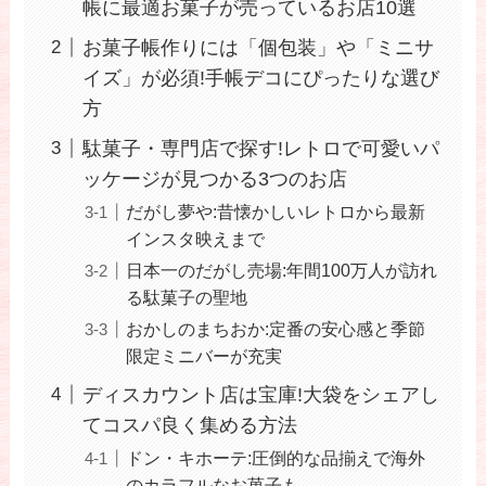
帳に最適お菓子が売っているお店10選
お菓子帳作りには「個包装」や「ミニサ
イズ」が必須!手帳デコにぴったりな選び
方
駄菓子・専門店で探す!レトロで可愛いパ
ッケージが見つかる3つのお店
だがし夢や:昔懐かしいレトロから最新
インスタ映えまで
日本一のだがし売場:年間100万人が訪れ
る駄菓子の聖地
おかしのまちおか:定番の安心感と季節
限定ミニバーが充実
ディスカウント店は宝庫!大袋をシェアし
てコスパ良く集める方法
ドン・キホーテ:圧倒的な品揃えで海外
のカラフルなお菓子も