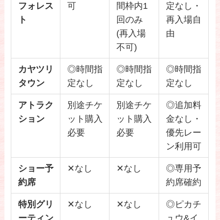
フォレス
可
間枠内1
定なし・
ト
回のみ
再入場自
(再入場
由
不可)
カヤツリ
◎時間指
◎時間指
◎時間指
タウン
定なし
定なし
定なし
アトラク
別途チケ
別途チケ
◎追加料
ション
ット購入
ット購入
金なし・
必要
必要
優先レー
ン利用可
ショー予
✕なし
✕なし
◎専用予
約席
約席確約
特別グリ
✕なし
✕なし
◎ピカチ
ーティン
ュウ&イ