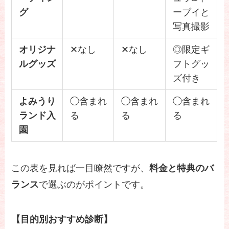
グ
ーブイと
写真撮影
オリジナ
✕なし
✕なし
◎限定ギ
ルグッズ
フトグッ
ズ付き
よみうり
◯含まれ
◯含まれ
◯含まれ
ランド入
る
る
る
園
この表を見れば一目瞭然ですが、
料金と特典のバ
ランス
で選ぶのがポイントです。
【目的別おすすめ診断】