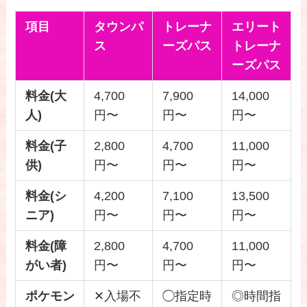
項目
タウンパ
トレーナ
エリート
ス
ーズパス
トレーナ
ーズパス
料金(大
4,700
7,900
14,000
人)
円〜
円〜
円〜
料金(子
2,800
4,700
11,000
供)
円〜
円〜
円〜
料金(シ
4,200
7,100
13,500
ニア)
円〜
円〜
円〜
料金(障
2,800
4,700
11,000
がい者)
円〜
円〜
円〜
ポケモン
✕入場不
◯指定時
◎時間指