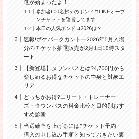
選が始まったよ！
参加者600名超えのボンドロLINEオープ
ンチャットを運営してます
本日の人気ボンドロ2026は？
速報!ポケパークカントー2026年5月入場
分のチケット抽選販売が2月1日18時スタ
ート
【新登場】タウンパスとは?4,700円から
楽しめるお得なチケットの中身と対象エ
リア
どっちがお得?エリート・トレーナー
ズ・タウンパスの料金比較と目的別おす
すめ診断
当選確率を上げるには?チケット予約・
購入の申し込み手順と知っておきたい裏