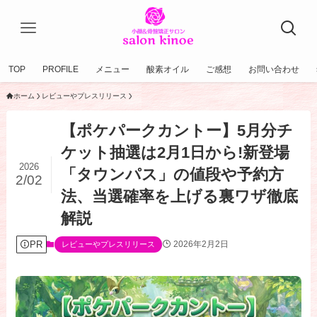
TOP
PROFILE
メニュー
酸素オイル
ご感想
お問い合わせ
ホーム
レビューやプレスリリース
【ポケパークカントー】5月分チ
ケット抽選は2月1日から!新登場
2026
「タウンパス」の値段や予約方
2/02
法、当選確率を上げる裏ワザ徹底
解説
PR
2026年2月2日
レビューやプレスリリース