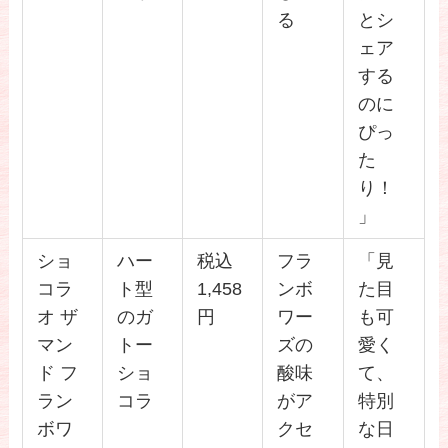
る
とシ
ェア
する
のに
ぴっ
た
り！
」
ショ
ハー
税込
フラ
「見
コラ
ト型
1,458
ンボ
た目
オ ザ
のガ
円
ワー
も可
マン
トー
ズの
愛く
ド フ
ショ
酸味
て、
ラン
コラ
がア
特別
ボワ
クセ
な日