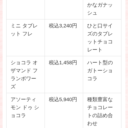
かなガナッ
シュ
ミニ タブレ
税込3,240円
ひと口サイ
ット フレ
ズのタブレ
ットチョコ
レート
ショコラ オ
税込1,458円
ハート型の
ザマンド フ
ガトーショ
ランボワー
コラ
ズ
アソーティ
税込5,940円
種類豊富な
モン ドゥ シ
チョコレー
ョコラ
トの詰め合
わせ