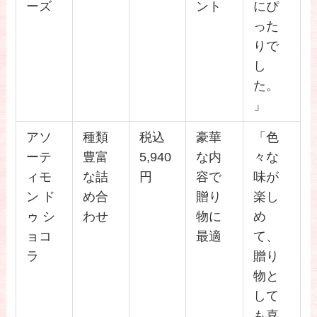
ーズ
ント
にぴ
った
りで
し
た。
」
アソ
種類
税込
豪華
「色
ーテ
豊富
5,940
な内
々な
ィモ
な詰
円
容で
味が
ン ド
め合
贈り
楽し
ゥ シ
わせ
物に
め
ョコ
最適
て、
ラ
贈り
物と
して
も喜