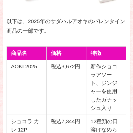
以下は、2025年のサダハルアオキのバレンタイン
商品の一部です。
商品名
価格
特徴
AOKI 2025
税込3,672円
新作ショコ
ラアソー
ト、ジンジ
ャーを使用
したガナッ
シュ入り
ショコラ カ
税込7,344円
12種類の口
レ 12P
溶けなめら