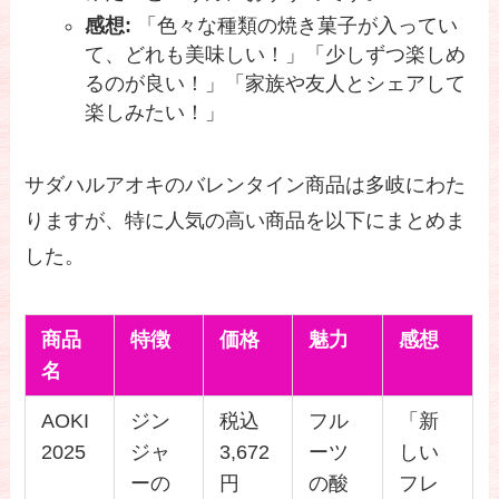
感想:
「色々な種類の焼き菓子が入ってい
て、どれも美味しい！」「少しずつ楽しめ
るのが良い！」「家族や友人とシェアして
楽しみたい！」
サダハルアオキのバレンタイン商品は多岐にわた
りますが、特に人気の高い商品を以下にまとめま
した。
商品
特徴
価格
魅力
感想
名
AOKI
ジン
税込
フル
「新
2025
ジャ
3,672
ーツ
しい
ーの
円
の酸
フレ