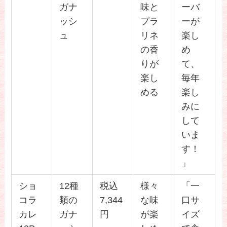
ガナ
味と
ーバ
ッシ
プラ
ーが
ュ
リネ
楽し
の香
め
りが
て、
楽し
毎年
める
楽し
みに
して
いま
す！
」
ショ
12種
税込
様々
「一
コラ
類の
7,344
な味
口サ
カレ
ガナ
円
が楽
イズ