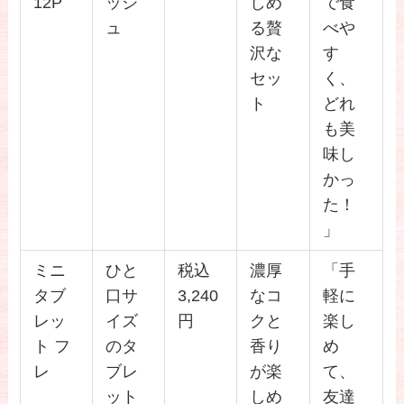
12P
ッシ
しめ
で食
ュ
る贅
べや
沢な
す
セッ
く、
ト
どれ
も美
味し
かっ
た！
」
ミニ
ひと
税込
濃厚
「手
タブ
口サ
3,240
なコ
軽に
レッ
イズ
円
クと
楽し
ト フ
のタ
香り
め
レ
ブレ
が楽
て、
ット
しめ
友達