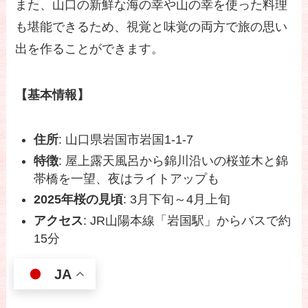
また、山口の新鮮な海の幸や山の幸を使った料理
も堪能できるため、視覚と味覚の両方で旅の思い
出を作ることができます。
【基本情報】
住所
: 山口県岩国市岩国1-1-7
特徴
: 屋上露天風呂から錦川沿いの桜並木と錦
帯橋を一望、夜はライトアップも
2025年桜の見頃
: 3月下旬～4月上旬
アクセス
: JR山陽本線「岩国駅」からバスで約
15分
JA