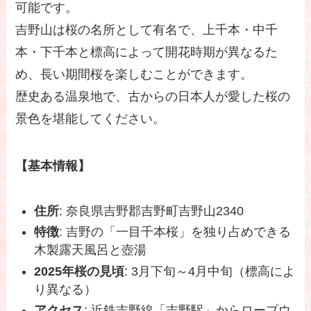
可能です。
吉野山は桜の名所として有名で、上千本・中千
本・下千本と標高によって開花時期が異なるた
め、長い期間桜を楽しむことができます。
歴史ある温泉地で、古からの日本人が愛した桜の
景色を堪能してください。
【基本情報】
住所
: 奈良県吉野郡吉野町吉野山2340
特徴
: 吉野の「一目千本桜」を独り占めできる
木製露天風呂と壺湯
2025年桜の見頃
: 3月下旬～4月中旬（標高によ
り異なる）
アクセス
: 近鉄吉野線「吉野駅」からロープウ