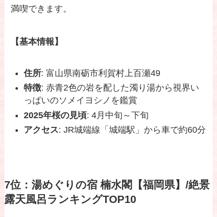
満喫できます。
【基本情報】
住所
: 富山県南砺市利賀村上百瀬49
特徴
: 赤青2色の岩を配した濁り湯から視界い
っぱいのソメイヨシノを鑑賞
2025年桜の見頃
: 4月中旬～下旬
アクセス
: JR城端線「城端駅」から車で約60分
7位：湯めぐりの宿 楠水閣【福岡県】/絶景
露天風呂ランキングTOP10