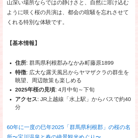
山深い場所ならではの静けさと、自然に溶け込む
ように咲く桜の共演は、都会の喧騒を忘れさせて
くれる特別な体験です。
【基本情報】
住所
: 群馬県利根郡みなかみ町藤原1899
特徴
: 広大な露天風呂からヤマザクラの群生を
眺望、周辺散策も楽しめる
2025年桜の見頃
: 4月中旬～下旬
アクセス
: JR上越線「水上駅」からバスで約40
分
60年に一度の巳年2025「群馬県利根郡」の桜の名
所〜宝川温泉と春の絶景観光めぐり〜