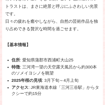
トラストは、まさに絶景と呼ぶにふさわしい光景
です。
日々の疲れを癒やしながら、自然の芸術作品を独
り占めできる贅沢な時間を過ごせます。
【基本情報】
住所
: 愛知県蒲郡市西浦町大山25
特徴
: 三河湾一望の天空露天風呂から約300本
のソメイヨシノを眺望
2025年桜の見頃
: 3月下旬～4月上旬
アクセス
: JR東海道本線「三河三谷駅」からタ
クシーで約15分