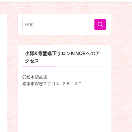
小顔&骨盤矯正サロンKINOEヘのア
クセス
◯松本駅前店
松本市深志２丁目３−２８ ３F