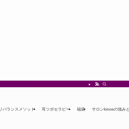
リバランスメソッド
耳ツボセラピー
福袋
サロンkinoeの強