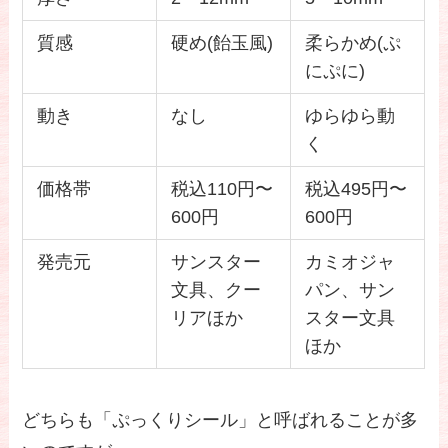
質感
硬め(飴玉風)
柔らかめ(ぷ
にぷに)
動き
なし
ゆらゆら動
く
価格帯
税込110円〜
税込495円〜
600円
600円
発売元
サンスター
カミオジャ
文具、クー
パン、サン
リアほか
スター文具
ほか
どちらも「ぷっくりシール」と呼ばれることが多