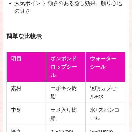
人気ポイント:動きのある癒し効果、触り心地
の良さ
簡単な比較表
項目
ボンボンド
ウォーター
ロップシー
シール
ル
素材
エポキシ樹
透明カプセ
脂
ル+水
中身
ラメ入り樹
水+スパンコ
脂
ール
厚さ
2〜12mm
5〜10mm