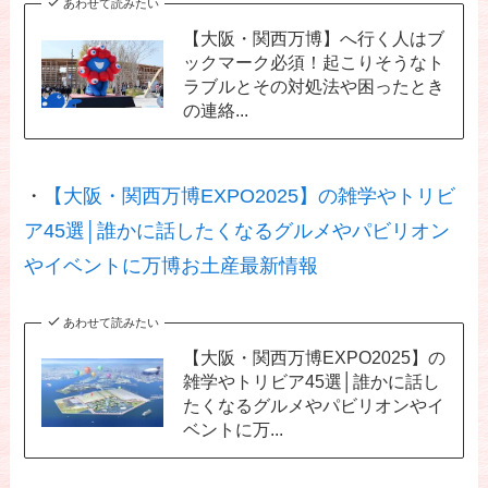
あわせて読みたい
【大阪・関西万博】へ行く人はブ
ックマーク必須！起こりそうなト
ラブルとその対処法や困ったとき
の連絡...
・
【大阪・関西万博EXPO2025】の雑学やトリビ
ア45選│誰かに話したくなるグルメやパビリオン
やイベントに万博お土産最新情報
あわせて読みたい
【大阪・関西万
【大阪・関西万博EXPO2025】の
雑学やトリビア45選│誰かに話し
【大阪関西万
博】予約や入場
たくなるグルメやパビリオンやイ
博】当日予約の
についての裏ワ
ベントに万...
解放時間一覧を
ザ12選│ガンダ
【大阪・関西万