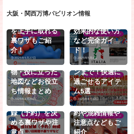
パビリオン別で
ムやNULL²など
【大阪・関西万
博】8月最新
わかりやすくま
人気パビリオン
大阪・関西万博パビリオン情報
博】行ってみま
版！万博全パビ
とめ│当日予約
や公式アプリの
した！実際に感
リオン待ち時間
を上手に取れる
効果的な使い方
じた万博のリア
(目安)一覧完全
レビューやプレスリリース
レビューやプレスリリース
裏ワザもご紹
など完全ガイ
ル│トイレ事
ガイド│待ち時
【大阪・関西万
介！
ド！
情・混雑・本当
間なしから120
【大阪・関西万
博】行ってきま
2025年5月27日
2025年5月4日
に必要な持ち
分待ちパビリオ
博】8月最新
した！海外パビ
物・役に立った
ンまで！快適に
版！当日枠開放
リオンのイチオ
レビューやプレスリリース
レビューやプレスリリース
地図などお役立
過ごせるアイテ
時間一覧完全ガ
シグルメと買っ
【大阪・関西万
【大阪・関西万
【大阪・関西万
ち情報まとめ
ム5選
イド│夏の狙い
てよかったお土
博2025】知らな
博】絶対行くべ
博】「null²（ヌ
2025年4月21日
2025年8月12日
目時間や当日登
産のご紹介│予
いと損する！混
き穴場人気パビ
ルヌル）」は
録（予約）を決
約や混雑情報や
雑する万博を時
リオンTOP10│
レビューやプレスリリース
レビューやプレスリリース
「予約なし」で
める裏ワザや注
注意点などもご
短で上手にスム
予約なしでも楽
入場可能！8/1か
意点
紹介