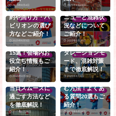
ーズに回る方法
しめるスポット
らの「ウォーク
2025年8月4日
2025年4月24日
完全ガイド│予
やレストランメ
【大阪・関西万
スルー」を完全
約や回り方・パ
ニューと混雑状
博】絶対行くべ
ガイド│落合陽
レビューやプレスリリース
レビューやプレスリリース
ビリオンの選び
況などについて
き！海外パビリ
一プロデュー
【大阪関西万
方などご紹介！
ご紹介！
オン＆レストラ
ス！当日予約シ
博】シニア向け
2025年6月5日
2025年5月20日
ンおすすめ人気
ステム、インス
【大阪・関西万
万博体験談の完
15選！会場内お
タレーションモ
博】予約なし・
全版！疲れない
レビューやプレスリリース
レビューやプレスリリース
役立ち情報もご
ード、混雑対策
ありパビリオン
歩き方と穴場休
紹介！
まで徹底解説！
一覧ガイド│事
憩スポットで万
2025年4月29日
2025年8月8日
前準備リストや
博を120%楽し
当日スムーズに
む方法！よくあ
レビューやプレスリリース
レビューやプレスリリース
過ごす方法など
る質問20選もご
を徹底解説！
紹介！
2025年4月28日
2025年5月28日