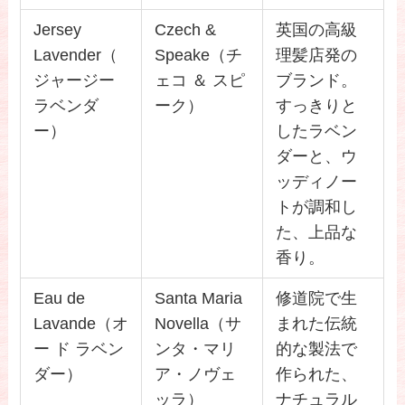
Jersey
Czech &
英国の高級
Lavender（
Speake（チ
理髪店発の
ジャージー
ェコ ＆ スピ
ブランド。
ラベンダ
ーク）
すっきりと
ー）
したラベン
ダーと、ウ
ッディノー
トが調和し
た、上品な
香り。
Eau de
Santa Maria
修道院で生
Lavande（オ
Novella（サ
まれた伝統
ー ド ラベン
ンタ・マリ
的な製法で
ダー）
ア・ノヴェ
作られた、
ッラ）
ナチュラル