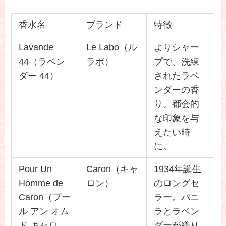
香水名
ブランド
特徴
Lavande
Le Labo（ル
よりシャー
44（ラベン
ラボ）
プで、洗練
ダー 44）
されたラベ
ンダーの香
り。都会的
な印象を与
えたい時
に。
Pour Un
Caron（キャ
1934年誕生
Homme de
ロン）
のロングセ
Caron（プー
ラー。バニ
ル アン オム
ラとラベン
ド キャロ
ダーが織り