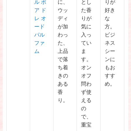
ル ボ
に、
とし
りが
ア ド
ウッ
た香
好き
レ オ
ディ
りが
な
ード
が加
気に
方。
パル
わっ
入っ
ビジ
ファ
た、
てい
ネス
ム
上品
ま
シー
で落
す。
ンに
ち着
オン
もお
きの
オフ
すす
ある
問わ
め。
香
ず使
り。
える
の
で、
重宝