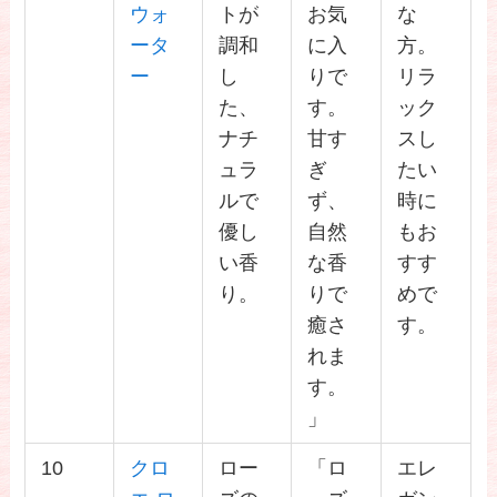
ウォ
トが
お気
な
ータ
調和
に入
方。
ー
し
りで
リラ
た、
す。
ック
ナチ
甘す
スし
ュラ
ぎ
たい
ルで
ず、
時に
優し
自然
もお
い香
な香
すす
り。
りで
めで
癒さ
す。
れま
す。
」
10
クロ
ロー
「ロ
エレ