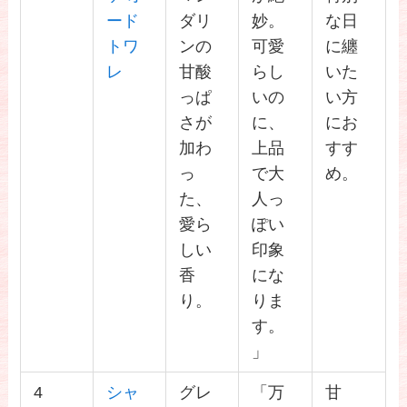
ード
ダリ
妙。
な日
トワ
ンの
可愛
に纏
レ
甘酸
らし
いた
っぱ
いの
い方
さが
に、
にお
加わ
上品
すす
っ
で大
め。
た、
人っ
愛ら
ぽい
しい
印象
香
にな
り。
りま
す。
」
4
シャ
グレ
「万
甘