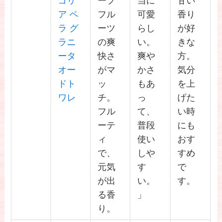
ゴリ
ープ
当に
甘い
ア ペ
フル
可愛
香り
ラ グ
ーツ
らし
が好
ラニ
の爽
い。
きな
ータ
快さ
爽や
方。
オー
がマ
かさ
気分
ドト
ッ
もあ
を上
ワレ
チ。
っ
げた
フル
て、
い時
ーテ
普段
にも
ィ
使い
おす
で、
しや
すめ
元気
す
で
が出
い。
す。
る香
」
り。