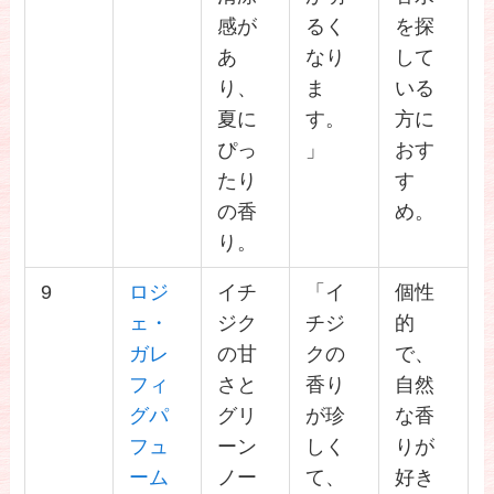
感が
るく
を探
あ
なり
して
り、
ま
いる
夏に
す。
方に
ぴっ
」
おす
たり
す
の香
め。
り。
9
ロジ
イチ
「イ
個性
ェ・
ジク
チジ
的
ガレ
の甘
クの
で、
フィ
さと
香り
自然
グパ
グリ
が珍
な香
フュ
ーン
しく
りが
ーム
ノー
て、
好き