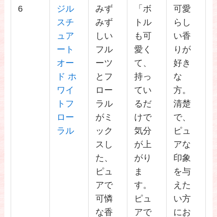
6
ジル
みず
「ボ
可愛
スチ
みず
トル
らし
ュア
しい
も可
い香
ート
フル
愛く
りが
オー
ーツ
て、
好き
ド ホ
とフ
持っ
な
ワイ
ロー
てい
方。
トフ
ラル
るだ
清楚
ロー
がミ
けで
で、
ラル
ック
気分
ピュ
スし
が上
アな
た、
がり
印象
ピュ
ま
を与
アで
す。
えた
可憐
ピュ
い方
な香
アで
にお