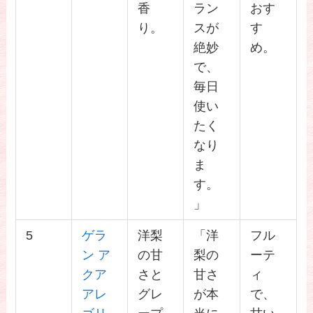
香
ラン
おす
り。
スが
す
絶妙
め。
で、
毎日
使い
たく
なり
ま
す。
」
5
ゲラ
洋梨
「洋
フル
ン ア
の甘
梨の
ーテ
クア
さと
甘さ
ィ
アレ
グレ
が本
で、