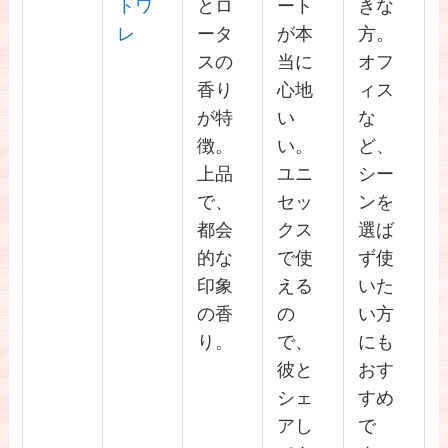
トワ
とロ
ート
きな
レ
ータ
が本
方。
スの
当に
オフ
香り
心地
ィス
が特
い
な
徴。
い。
ど、
上品
ユニ
シー
で、
セッ
ンを
都会
クス
選ば
的な
で使
ず使
印象
える
いた
の香
の
い方
り。
で、
にも
彼と
おす
シェ
すめ
アし
で