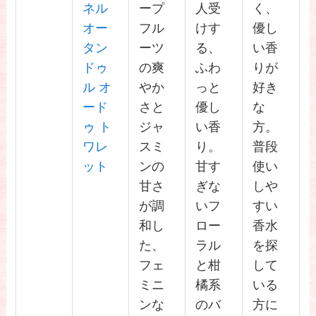
ネル
ープ
人受
く、
オー
フル
けす
優し
タン
ーツ
る、
い香
ドゥ
の爽
ふわ
りが
ル オ
やか
っと
好き
ード
さと
優し
な
ゥ ト
ジャ
い香
方。
ワレ
スミ
り。
普段
ット
ンの
甘す
使い
甘さ
ぎな
しや
が調
いフ
すい
和し
ロー
香水
た、
ラル
を探
フェ
と柑
して
ミニ
橘系
いる
ンな
のバ
方に