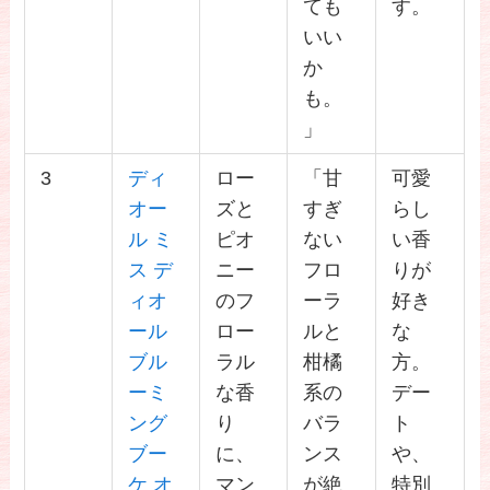
ても
す。
いい
か
も。
」
3
ディ
ロー
「甘
可愛
オー
ズと
すぎ
らし
ル ミ
ピオ
ない
い香
ス デ
ニー
フロ
りが
ィオ
のフ
ーラ
好き
ール
ロー
ルと
な
ブル
ラル
柑橘
方。
ーミ
な香
系の
デー
ング
り
バラ
ト
ブー
に、
ンス
や、
ケ オ
マン
が絶
特別