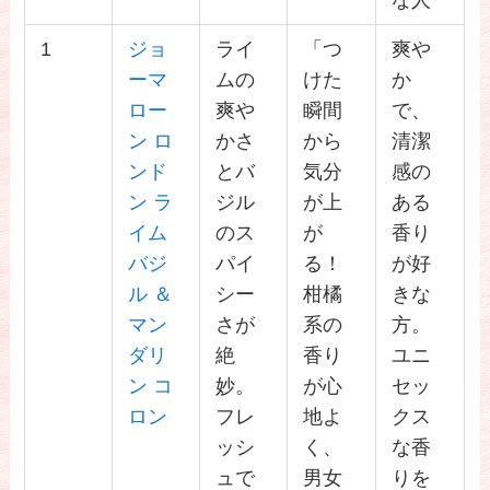
な人
1
ジョ
ライ
「つ
爽や
ーマ
ムの
けた
か
ロー
爽や
瞬間
で、
ン ロ
かさ
から
清潔
ンド
とバ
気分
感の
ン ラ
ジル
が上
ある
イム
のス
が
香り
バジ
パイ
る！
が好
ル ＆
シー
柑橘
きな
マン
さが
系の
方。
ダリ
絶
香り
ユニ
ン コ
妙。
が心
セッ
ロン
フレ
地よ
クス
ッシ
く、
な香
ュで
男女
りを