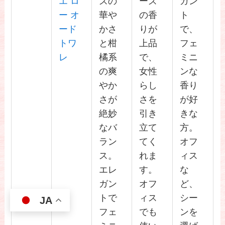
エ ロ
ズの
ーズ
ガン
ー オ
華や
の香
ト
ード
かさ
りが
で、
トワ
と柑
上品
フェ
レ
橘系
で、
ミニ
の爽
女性
ンな
やか
らし
香り
さが
さを
が好
絶妙
引き
きな
なバ
立て
方。
ラン
てく
オフ
ス。
れま
ィス
エレ
す。
な
ガン
オフ
ど、
トで
ィス
シー
JA
フェ
でも
ンを