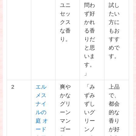
ユニ
問わ
試し
セッ
ず好
たい
クス
かれ
方に
な香
る香
もお
り。
りだ
すす
と思
めで
いま
す。
す。
」
2
エル
爽や
「み
上品
メス
かな
ずみ
で、
ナイ
グリ
ずし
都会
ルの
ーン
いグ
的な
庭 オ
マン
リー
香り
ード
ゴー
ンノ
が好