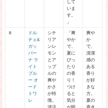
して
いま
す。
」
8
ドル
シチ
「爽
爽や
チェ&
リア
やか
か
ガッ
ンレ
で、
で、
バー
モン
夏に
清潔
ナ ラ
とア
ぴっ
感の
イト
ップ
たり
ある
ブル
ルの
の香
香り
ー オ
爽や
り！
が好
ード
かさ
つけ
きな
トワ
が特
ると
方。
レ
徴。
気分
夏の
清涼
が明
香水