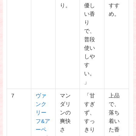
り。
優し
すす
い香
め。
り
で、
普段
使い
しや
す
い。
」
7
ヴァ
マン
「甘
上品
ンク
ダリ
すぎ
で、
リー
ンの
ず、
落ち
フ&ア
爽快
すっ
着い
ーペ
さ
きり
た香