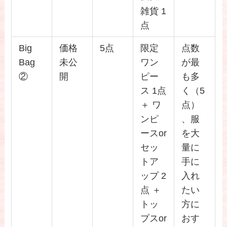
雑貨 1
点
Big
価格
5点
限定
点数
Bag
未公
ワン
が最
②
開
ピー
も多
ス 1点
く（5
＋ ワ
点）
ンピ
、服
ースor
を大
セッ
量に
トア
手に
ップ 2
入れ
点 ＋
たい
トッ
方に
プスor
おす