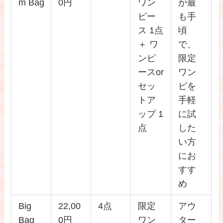
m Bag
0円
ワン
が最
ピー
も手
ス 1点
頃
＋ ワ
で、
ンピ
限定
ースor
ワン
セッ
ピを
トア
手軽
ップ 1
に試
点
した
い方
にお
すす
め
Big
22,00
4点
限定
アウ
Bag
0円
ワン
ター