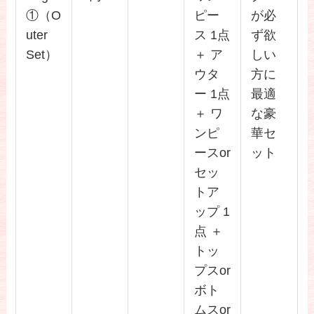
①（O
ピー
が必
uter
ス 1点
ず欲
Set）
＋ ア
しい
ウタ
方に
ー 1点
最適
＋ ワ
な豪
ンピ
華セ
ースor
ット
セッ
トア
ップ 1
点 ＋
トッ
プスor
ボト
ムスor