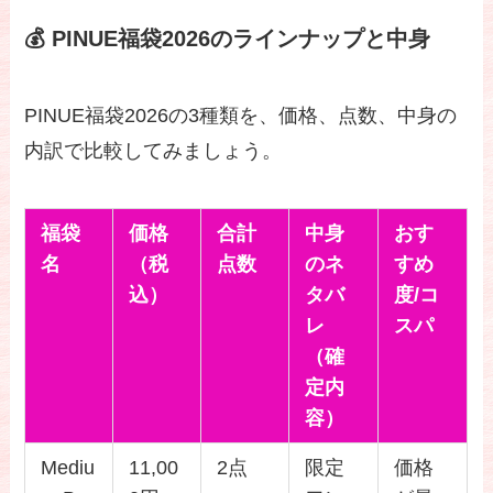
💰 PINUE福袋2026のラインナップと中身
PINUE福袋2026の3種類を、価格、点数、中身の
内訳で比較してみましょう。
福袋
価格
合計
中身
おす
名
（税
点数
のネ
すめ
込）
タバ
度/コ
レ
スパ
（確
定内
容）
Mediu
11,00
2点
限定
価格