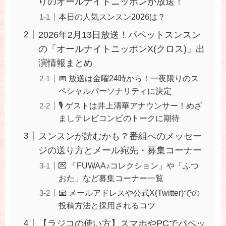
りのオールナイトニッポンが放送！
本日の人気スンスン2026は？
2026年2月13日放送！パペットスンスン
の「オールナイトニッポンX(クロス)」出
演情報まとめ
📅 放送は金曜24時から！一夜限りのス
ペシャルパーソナリティに決定
🎙️ ゲストは井上清華アナウンサー！めざ
ましテレビコンビのトークに期待
スンスンが読むかも？番組へのメッセー
ジの送り方とメール宛先・募集コーナー
💌 「FUWAA♪コレクション」や「ふつ
おた」など募集コーナー一覧
📧 メールアドレスや公式X(Twitter)での
投稿方法と採用されるコツ
【ラジコの使い方】スマホやPCでパペッ