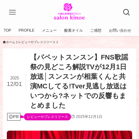
TOP
PROFILE
メニュー
酸素オイル
ご感想
お問い合わせ
ホーム
レビューやプレスリリース
【パペットスンスン】FNS歌謡
祭の見どころ解説TVが12月1日
放送│スンスンが相葉くんと共
2025
12/01
演MCしてる!Tver見逃し放送は
いつから?ネットでの反響もま
とめました
PR
2025年12月1日
レビューやプレスリリース